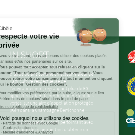
Pagination
IN SHORT
Filière d’AXEREAL, Cibèle est reconnu depuis
plus de 30 ans comme un acteur majeur de
l’agriculture respectueuse de
l’environnement, regroupant plus de 50
agriculteurs dans la production de lentilles
vertes, sur une aire d’appellation protégée
(IGP) dans la Champagne Berrichonne.
CIBELE dispose d’un outil performant avec
une unité de tri permettant d’obtenir un