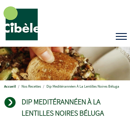
Aller
au
contenu
principal
Fil
Accueil
Nos Recettes
Dip Meditérannéen À La Lentilles Noires Béluga
d'Ariane
DIP MEDITÉRANNÉEN À LA
LENTILLES NOIRES BÉLUGA