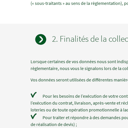
(« sous-traitants » au sens de la règlementation), p
2. Finalités de la col
Champs
Texte
Lorsque certaines de vos données nous sont indisp
à
règlementaire, nous vous le signalons lors de la col
renseigner
Vos données seront utilisées de différentes manières
Pour les besoins de l’exécution de votre cont
l’exécution du contrat, livraison, après-vente et ré
loteries ou de toute opération promotionnelle à laq
Pour traiter et répondre à des demandes pou
de réalisation de devis) ;