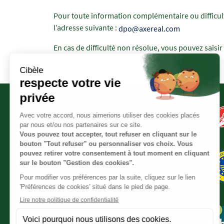
Champs
Texte
Pour toute information complémentaire ou difficult
à
l’adresse suivante :
dpo@axereal.com
renseigner
En cas de difficulté non résolue, vous pouvez saisir
IN SHORT
Filière d’AXEREAL, Cibèle est reconnu depuis
plus de 30 ans comme un acteur majeur de
l’agriculture respectueuse de
l’environnement, regroupant plus de 50
agriculteurs dans la production de lentilles
vertes, sur une aire d’appellation protégée
(IGP) dans la Champagne Berrichonne.