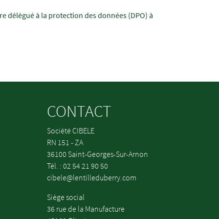
tre délégué à la protection des données (DPO) à
CONTACT
Société CIBELE
RN 151 - ZA
36100 Saint-Georges-Sur-Arnon
Tél. : 02 54 21 90 50
cibele@lentilleduberry.com
Siège social
36 rue de la Manufacture