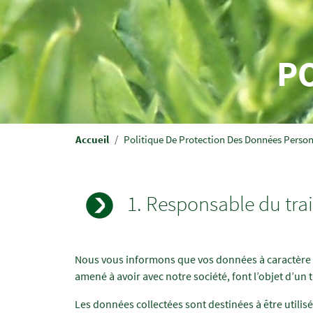
P
Fil
Accueil
Politique De Protection Des Données Person
d'Ariane
1. Responsable du tra
Champs
Texte
Nous vous informons que vos données à caractère pe
à
amené à avoir avec notre société, font l’objet d’un
renseigner
Les données collectées sont destinées à être utilis