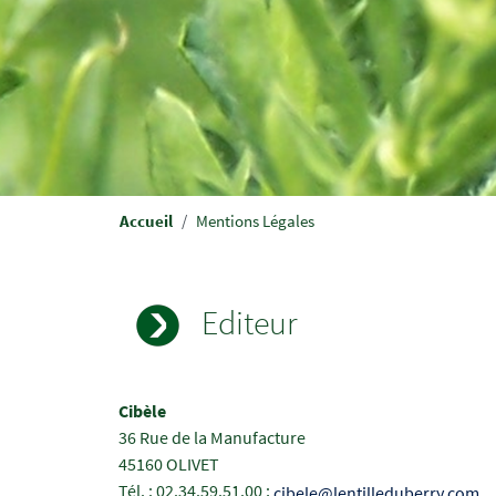
Fil
Accueil
Mentions Légales
d'Ariane
Editeur
Champs
Texte
Cibèle
à
36 Rue de la Manufacture
renseigner
45160 OLIVET
Tél. : 02.34.59.51.00 ;
cibele@lentilleduberry.com