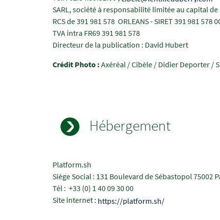
SARL,
société à responsabilité limitée
au capital de
RCS de 391 981 578 ORLEANS - SIRET 391 981 578 00
TVA intra FR69 391 981 578
Directeur de la publication : David Hubert
Crédit Photo :
Axéréal / Cibèle / Didier Deporter / 
Hébergement
Champs
Texte
Platform.sh
à
Siège Social : 131 Boulevard de Sébastopol 75002 P
renseigner
Tél : +33 (0) 1 40 09 30 00
Site internet :
https://platform.sh/