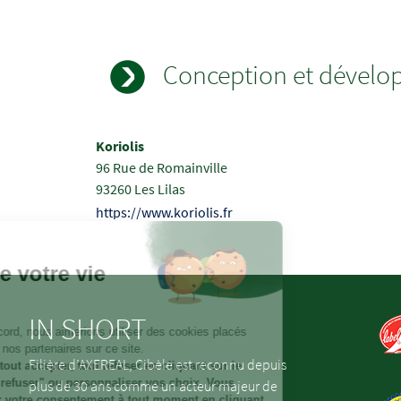
Conception et dével
Champs
Texte
Koriolis
à
96 Rue de Romainville
renseigner
93260 Les Lilas
https://www.koriolis.fr
IN SHORT
Filière d’AXEREAL, Cibèle est reconnu depuis
plus de 30 ans comme un acteur majeur de