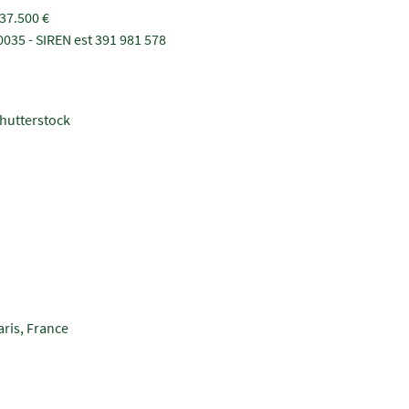
 37.500 €
035 - SIREN est 391 981 578
Shutterstock
aris, France