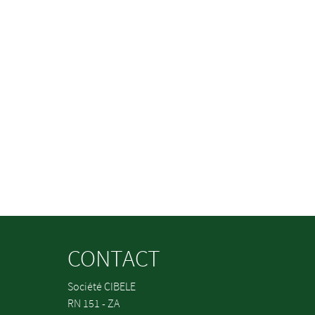
CONTACT
Société CIBELE
RN 151 - ZA