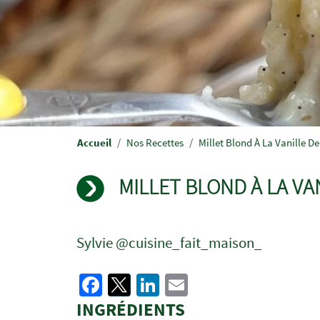
Fil
Accueil
Nos Recettes
Millet Blond À La Vanille D
d'Ariane
MILLET BLOND À LA V
Sylvie @cuisine_fait_maison_
Facebook
Twitter
LinkedIn
Email
INGRÉDIENTS