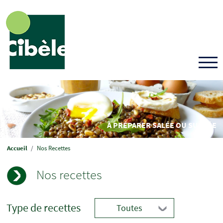
Aller
au
contenu
principal
À PRÉPARER SALÉE OU SUCRÉE
Fil
Accueil
Nos Recettes
d'Ariane
Nos recettes
Type de recettes