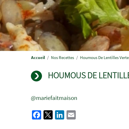
Fil
Accueil
Nos Recettes
Houmous De Lentilles Verte
d'Ariane
HOUMOUS DE LENTILLE
@mariefaitmaison
Facebook
Twitter
LinkedIn
Email