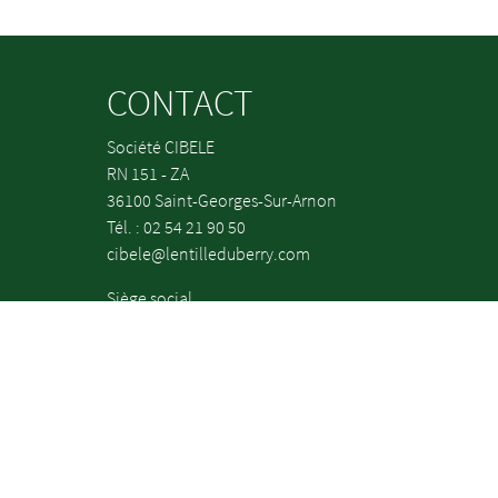
CONTACT
Société CIBELE
RN 151 - ZA
36100 Saint-Georges-Sur-Arnon
Tél. : 02 54 21 90 50
cibele@lentilleduberry.com
Siège social
36 rue de la Manufacture
45160 Olivet