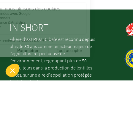
IN SHORT
Filière d’AXEREAL, Cibèle est reconnu depuis
plus de 30 ans comme un acteur majeur de
l’agriculture respectueuse de
l’environnement, regroupant plus de 50
agriculteurs dans la production de lentilles
vertes, sur une aire d’appellation protégée
(IGP) dans la Champagne Berrichonne.
CIBELE dispose d’un outil performant avec
une unité de tri permettant d’obtenir un
produit de qualité conforme au cahier des
charges.