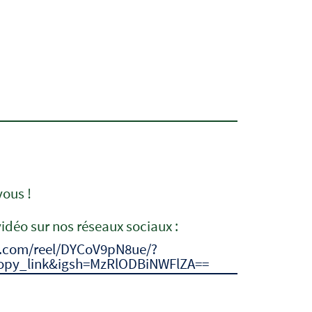
vous !
vidéo sur nos réseaux sociaux :
m.com/reel/DYCoV9pN8ue/?
opy_link&igsh=MzRlODBiNWFlZA==