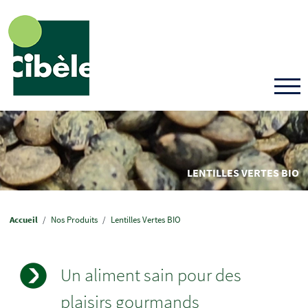
Aller
au
contenu
principal
LENTILLES VERTES BIO
Fil
Accueil
Nos Produits
Lentilles Vertes BIO
d'Ariane
Un aliment sain pour des
plaisirs gourmands