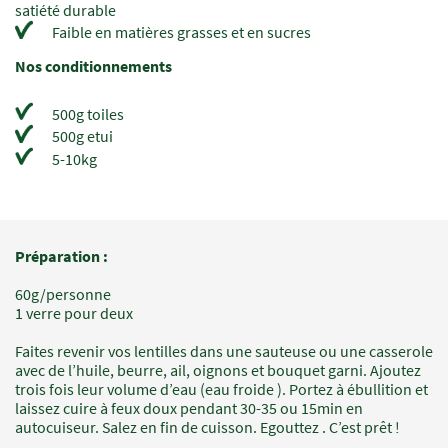
satiété durable
Faible en matières grasses et en sucres
Nos conditionnements
500g toiles
500g etui
5-10kg
Préparation :
Champs
Texte
à
60g/personne
renseigner
1 verre pour deux
Faites revenir vos lentilles dans une sauteuse ou une casserole
avec de l’huile, beurre, ail, oignons et bouquet garni. Ajoutez
trois fois leur volume d’eau (eau froide ). Portez à ébullition et
laissez cuire à feux doux pendant 30-35 ou 15min en
autocuiseur. Salez en fin de cuisson. Egouttez . C’est prêt !