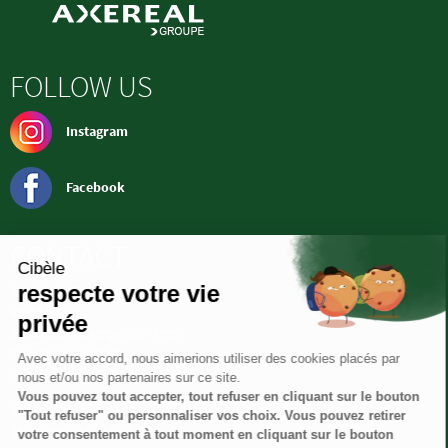
FOLLOW US
Instagram
Facebook
CONTACT
Société CIBELE
RN 151 - ZA
36100 Saint-Georges-Sur-Arnon
Tél. : 02 54 21 90 50
cibele@lentilleduberry.com
Siège social
36 rue de la Manufacture