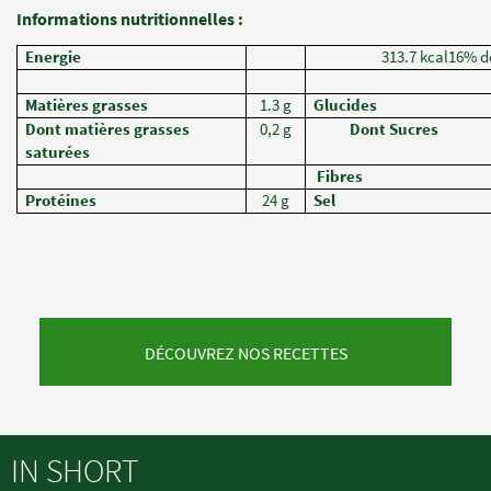
Informations nutritionnelles :
Energie
313.7 kcal16% d
Matières grasses
1.3 g
Glucides
Dont matières grasses
0,2 g
Dont Sucres
saturées
Fibres
Protéines
24 g
Sel
DÉCOUVREZ NOS RECETTES
IN SHORT