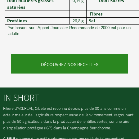
Dont matières grasses
0,14 g
Dont Sucres
saturées
Fibres
Protéines
26,8 g
Sel
*se basant sur l’Apport Journalier Recommandé de 2000 cal pour un
adulte
DÉCOUVREZ NOS RECETTES
IN SHORT
Filière d’AXEREAL, Cibèle est reconnu depuis plus de 30 ans comme un
acteur majeur de l’agriculture respectueuse de l’environnement, regroupant
plus de 50 agriculteurs dans la production de lentilles vertes, sur une aire
d’appellation protégée (IGP) dans la Champagne Berrichonne.
CIBELE dispose d’un outil performant avec une unité de tri permettant