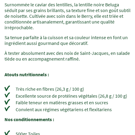
Surnommée le caviar des lentilles, la lentille noire Beluga
Champs
Texte
séduit par ses grains brillants, sa texture fine et son goût subtil
à
de noisette. Cultivée avec soin dans le Berry, elle est triée et
renseigner
conditionnée artisanalement, garantissant une qualité
irréprochable.
Sa tenue parfaite à la cuisson et sa couleur intense en font un
ingrédient aussi gourmand que décoratif.
À tester absolument avec des noix de Saint-Jacques, en salade
tiède ou en accompagnement raffiné.
Atouts nutritionnels :
Très riche en fibres (26,3 g / 100 g)
Excellente source de protéines végétales (26,8 g / 100 g)
Faible teneur en matières grasses et en sucres
Convient aux régimes végétariens et flexitariens
Nos conditionnements :
500gr Toiles