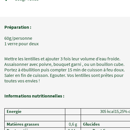
Préparation :
Champs
Texte
à
60g/personne
renseigner
1 verre pour deux
Mettre les lentilles et ajouter 3 fois leur volume d’eau froide.
Assaisonner avec poivre, bouquet garni , ou un bouillon cube.
Portez à ébullition puis compter 15 min de cuisson à feu doux.
Saler en fin de cuisson. Egouter. Vos lentilles sont prêtes pour
toutes vos envies !
Informations nutritionnelles :
Energie
305 kcal15,25% 
Matières grasses
0,6 g
Glucides