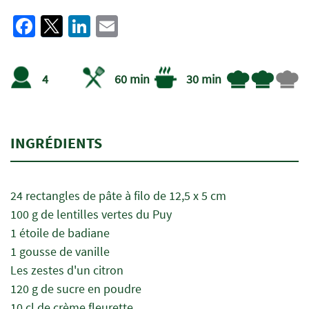
Facebook
Twitter
LinkedIn
Email
4
60 min
30 min
INGRÉDIENTS
24 rectangles de pâte à filo de 12,5 x 5 cm
100 g de lentilles vertes du Puy
1 étoile de badiane
1 gousse de vanille
Les zestes d'un citron
120 g de sucre en poudre
10 cl de crème fleurette