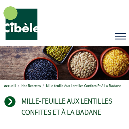
Aller
au
contenu
principal
Fil
Accueil
Nos Recettes
Mille-feuille Aux Lentilles Confites Et À La Badane
d'Ariane
MILLE-FEUILLE AUX LENTILLES
CONFITES ET À LA BADANE