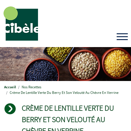
Aller
au
contenu
principal
Fil
Accueil
Nos Recettes
d'Ariane
Crème De Lentille Verte Du Berry Et Son Velouté Au Chèvre En Verrine
CRÈME DE LENTILLE VERTE DU
BERRY ET SON VELOUTÉ AU
CHÈVRE EN VERRINE