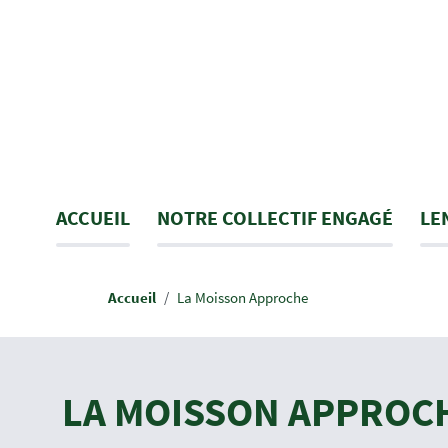
Aller
au
contenu
principal
Navigation
ACCUEIL
NOTRE COLLECTIF ENGAGÉ
LE
principale
Fil
Accueil
La Moisson Approche
d'Ariane
LA MOISSON APPROC