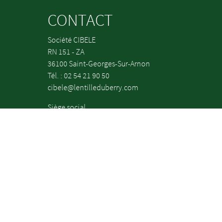
CONTACT
Société CIBELE
RN 151 - ZA
36100 Saint-Georges-Sur-Arnon
Tél. : 02 54 21 90 50
cibele@lentilleduberry.com
Siège social
36 rue de la Manufacture
45160 Olivet
cours
Gestion des cookies