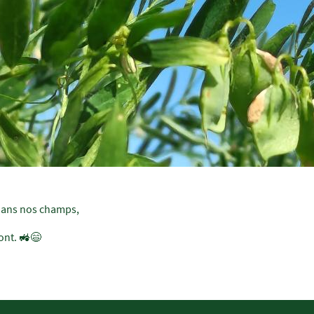
 dans nos champs,
ont. 🚜😄