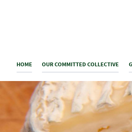
Skip
to
main
content
Navigation
HOME
OUR COMMITTED COLLECTIVE
G
principale