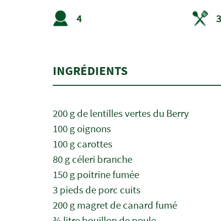
4
3
INGRÉDIENTS
200 g de lentilles vertes du Berry
100 g oignons
100 g carottes
80 g céleri branche
150 g poitrine fumée
3 pieds de porc cuits
200 g magret de canard fumé
¾ litre bouillon de poule