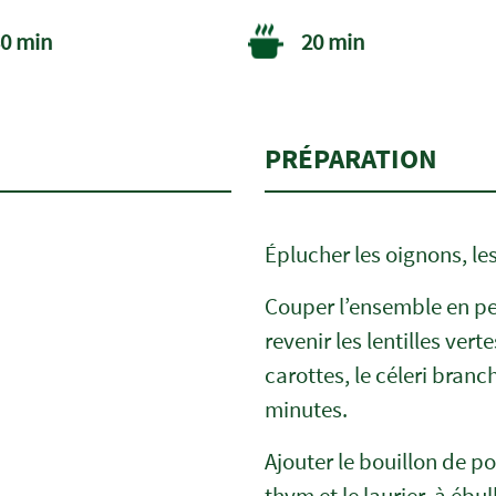
0 min
20 min
PRÉPARATION
Éplucher les oignons, les
Couper l’ensemble en pet
revenir les lentilles vert
carottes, le céleri branc
minutes.
Ajouter le bouillon de po
thym et le laurier, à ébu