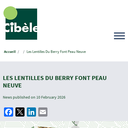
Skip
to
main
content
Breadcrumb
Accueil
Les Lentilles Du Berry Font Peau Neuve
LES LENTILLES DU BERRY FONT PEAU
NEUVE
News published on
10 February 2026
Facebook
Twitter
LinkedIn
Email
Image