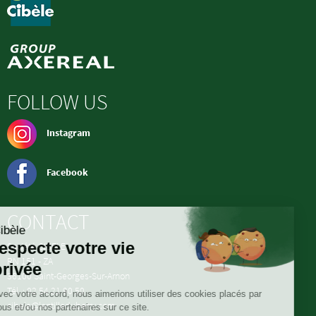
FOLLOW US
Instagram
Facebook
CONTACT
Société CIBELE
RN 151 - ZA
36100 Saint-Georges-Sur-Arnon
Tél. : 02 54 21 90 50
cibele@lentilleduberry.com